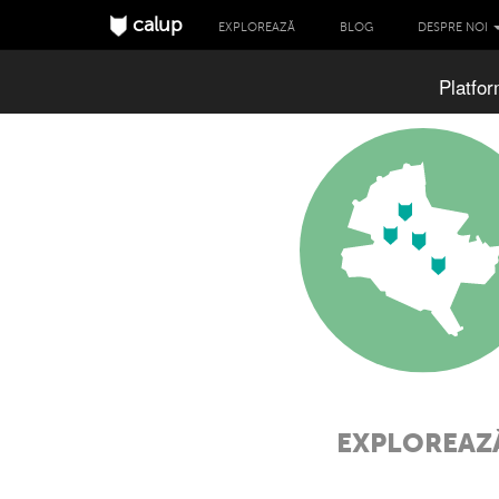
calup
EXPLOREAZĂ
BLOG
DESPRE NOI
Platfor
EXPLOREAZ