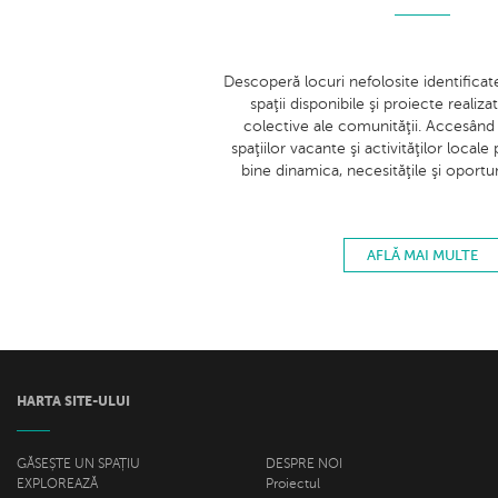
Descoperă locuri nefolosite identifica
spaţii disponibile şi proiecte realiza
colective ale comunităţii. Accesând
spaţiilor vacante şi activităţilor locale
bine dinamica, necesităţile şi oportuni
AFLĂ MAI MULTE
HARTA SITE-ULUI
GĂSEȘTE UN SPAȚIU
DESPRE NOI
EXPLOREAZĂ
Proiectul