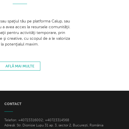
 sau spaţiul tău pe platforma Calup, sau
 a avea acces la resursele comunităţii.
ii pentru activităţi temporare, prin
 şi creative, cu scopul de a le valoriza
la potenţialul maxim.
AFLĂ MAI MULTE
CONTACT
Telefon: +40723316002; +40723314568
Adresă: Str. Dionisie Lupu 31 ap. 3, sector 2, București, România