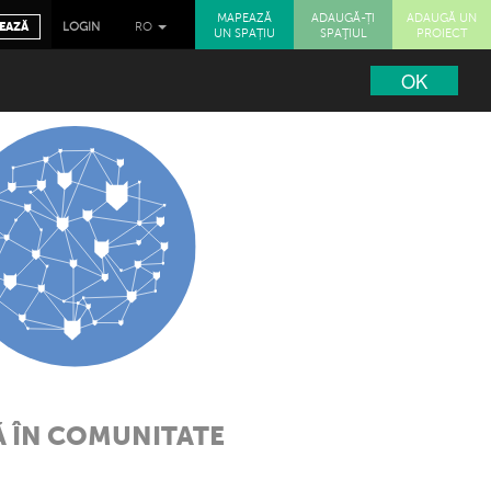
MAPEAZĂ
ADAUGĂ-ȚI
ADAUGĂ UN
EAZĂ
LOGIN
RO
UN SPAȚIU
SPAŢIUL
PROIECT
OK
Ă ÎN COMUNITATE