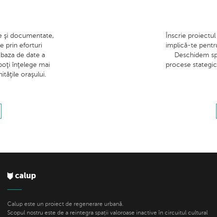
Înscrie proiectul
te şi documentate,
implică-te pentru
te prin eforturi
Deschidem spaţ
 baza de date a
procese stategice
 poţi înţelege mai
tăţile oraşului.
calup
Calup este un proiect de regenerare urbană.
Scopul nostru este de a reintegra spații valoroase inactive în circuitul cultural