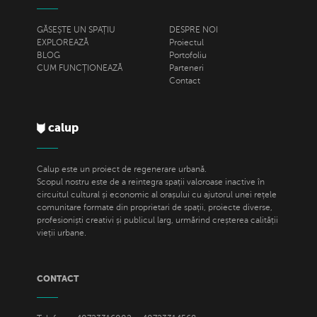
GĂSEȘTE UN SPAȚIU
DESPRE NOI
EXPLOREAZĂ
Proiectul
BLOG
Portofoliu
CUM FUNCȚIONEAZĂ
Parteneri
Contact
calup
Calup este un proiect de regenerare urbană.
Scopul nostru este de a reintegra spații valoroase inactive în
circuitul cultural și economic al orașului cu ajutorul unei rețele
comunitare formate din proprietari de spații, proiecte diverse,
profesioniști creativi și publicul larg, urmărind creșterea calității
vieții urbane.
CONTACT