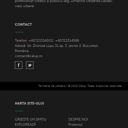
profesioniști creativi și publicul larg, urmărind creșterea calității
vieții urbane.
CONTACT
Telefon: +40723316002; +40723314568
Adresă: Str. Dionisie Lupu 31 ap. 3, sector 2, București,
România
contact@calup.ro
Termene de utilizare
| © 2015 Calup. Toate drepturile rezervate.
HARTA SITE-ULUI
GĂSEȘTE UN SPAȚIU
DESPRE NOI
EXPLOREAZĂ
Proiectul