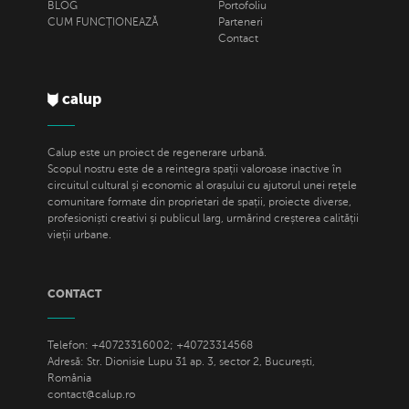
BLOG
Portofoliu
CUM FUNCȚIONEAZĂ
Parteneri
Contact
calup
Calup este un proiect de regenerare urbană.
Scopul nostru este de a reintegra spații valoroase inactive în
circuitul cultural și economic al orașului cu ajutorul unei rețele
comunitare formate din proprietari de spații, proiecte diverse,
profesioniști creativi și publicul larg, urmărind creșterea calității
vieții urbane.
CONTACT
Telefon: +40723316002; +40723314568
Adresă: Str. Dionisie Lupu 31 ap. 3, sector 2, București,
România
contact@calup.ro