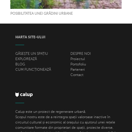
POSIBILITATEA UNEI GRĂDINI URBANE
HARTA SITE-ULUI
GĂSEȘTE UN SPAȚIU
DESPRE NOI
EXPLOREAZĂ
Proiectul
BLOG
Portofoliu
CUM FUNCȚIONEAZĂ
Parteneri
Contact
calup
Calup este un proiect de regenerare urbană.
Scopul nostru este de a reintegra spații valoroase inactive în
circuitul cultural și economic al orașului cu ajutorul unei rețele
comunitare formate din proprietari de spații, proiecte diverse,